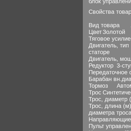
блок управлен
Свойства това
Вид товара
Цвет
Золотой
Тяговое усилие
Двигатель, тип
статоре
Двигатель, мощ
Редуктор
3-ст
Передаточное 
Барабан вн.диа
Тормоз
Авто
Трос
Синтетиче
Трос, диаметр 
Трос, длина (м
диаметра троса
Направляющие 
Пульт управле