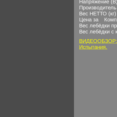
Напряжение (В
Производитель
Вес НЕТТО (кг)
Цена за
Комп
Вес лебёдки пр
Вес лебёдки с 
ВИДЕООБЗОР: Л
Испытания.