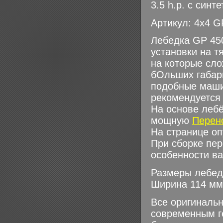
3.5 h.p. с син
Артикул: 4x4 G
Лебедка GP 450
установки на т
на которые сло
бОльших габари
подобные маши
рекомендуется 
На основе леб
мощную
Перен
На странице оп
При сборке пе
особенности в
Размеры лебедк
Ширина 114 мм
Все оригиналь
современным г