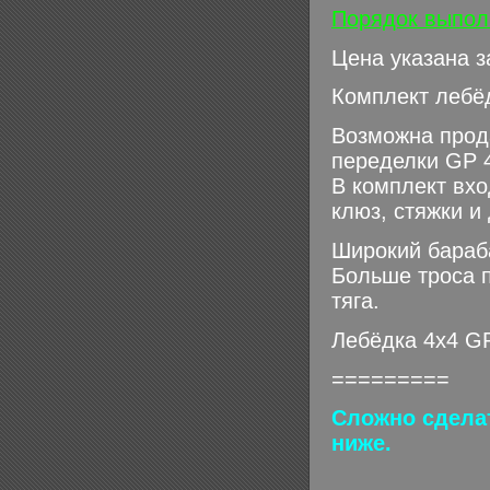
Порядок выпол
Цена указана з
Комплект лебёд
Возможна про
переделки GP 
В комплект вх
клюз, стяжки и
Широкий бараба
Больше троса п
тяга.
Лебёдка 4x4 GP
=========
Сложно сделат
ниже.