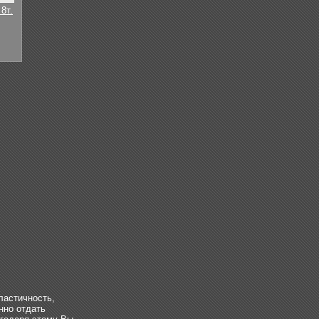
8т.
ластичность,
нно отдать