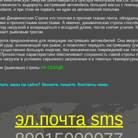
и кинетическую энергию разогнавшегося буксира небольшой массы. Бл
озможность выдернуть застрявший автомобиль большей массы с помощ
обиля, и при этом не порвать ни один из автомобилей пополам.
ая Динамическая Стропа это плотная и прочная тканая лента, обладаю
ми и прочностными качествами. А именно, динамическая стропа способ
под нагрузкой и возвращаться к исходной длине, после снятия усилия.
вают рывковым тросом.
ропа предназначена для эвакуации застрявших автомобилей. Она аморт
й удар, возникающий при рывке, и позволяют передать застрявшему (ув
существенно большую энергию, без механических повреждений как тягач
 Прочностные характеристики обеспечивают сохранность самой стропы п
х нагрузок в условиях серьезного загрязнения и в тяжелых температурн
е (рывковые) стропы
НА СКЛАДЕ
ать заказ на сайте? Звоните, пишите. Контакты ниже.
эл.почта
sms