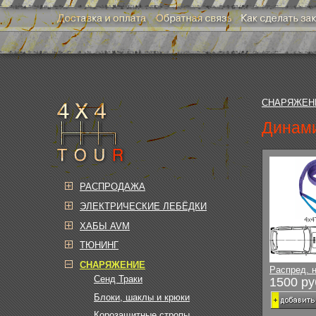
СНАРЯЖЕН
Динами
РАСПРОДАЖА
ЭЛЕКТРИЧЕСКИЕ ЛЕБЁДКИ
ХАБЫ AVM
ТЮНИНГ
СНАРЯЖЕНИЕ
Распред. н
Сенд Траки
1500 ру
Блоки, шаклы и крюки
Корозащитные стропы