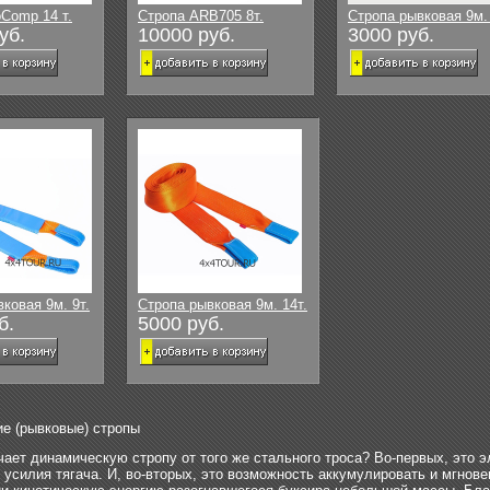
Comp 14 т.
Стропа ARB705 8т.
Стропа рывковая 9м. 
уб.
10000 руб.
3000 руб.
ковая 9м. 9т.
Стропа рывковая 9м. 14т.
б.
5000 руб.
е (рывковые) стропы
чает динамическую стропу от того же стального троса? Во-первых, это э
усилия тягача. И, во-вторых, это возможность аккумулировать и мгнове