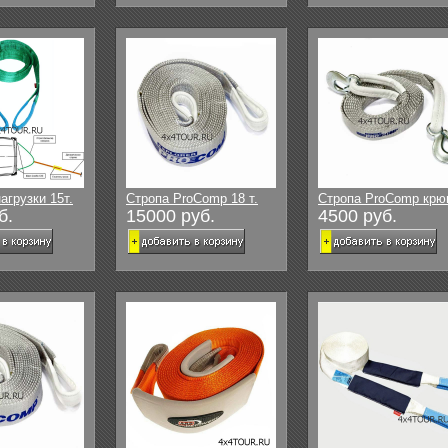
агрузки 15т.
Стропа ProComp 18 т.
Стропа ProComp крю
б.
15000 руб.
4500 руб.