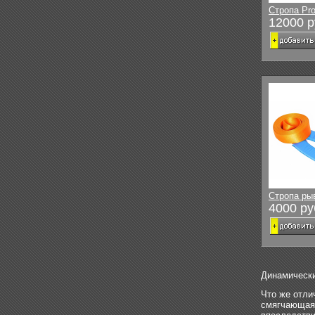
Стропа Pro
12000 р
Стропа рыв
4000 ру
Динамически
Что же отли
смягчающая 