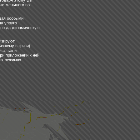
агодаря этому Вы
ью меньшего по
щая особыми
на упруго
 Иногда динамическую
изируют
язшему в грязи)
а, так и
ри приложении к ней
ых режимах.