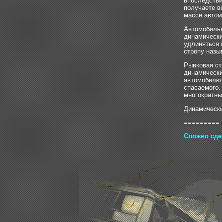
впоследстви
получаете в
массе автом
Автомобильн
динамически
удлиняться 
стропу назы
Рывковая ст
динамически
автомобилю 
спасаемого.
многократны
Динамически
=========
Сложно сдел