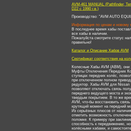
AVM-461 MANUAL (Pathfinder, Terra
D22 с 1990 г.в.)
Производство: "AVM AUTO EQU
Информация по ценам и новому 
В последнее время хабы поставл
все хабы в наличии.
Пожалуйста смотрите статус на
правильно!
Каталог и Описание Хабов AVM
Сертификат соответствия на к
Колесные Хабы AVM (АВМ), они ж
Муфты Отключения Передних Кол
ступицах передних колёс, позво
при отключенном полном привод
редуктор. Хабы AVM для Nissan Pa
позволяют отключать связь пол
переднего ведущего моста и эко
твердым покрытием. В то же вре
AVM, что-бы восстановить связь
крутящий момент на передний м
Из серьёзных плюсов от наличи
отметить возможность отключен
поломке. К примеру при заклини
способность к передвижению, но
колёсными хабами, и самостоят