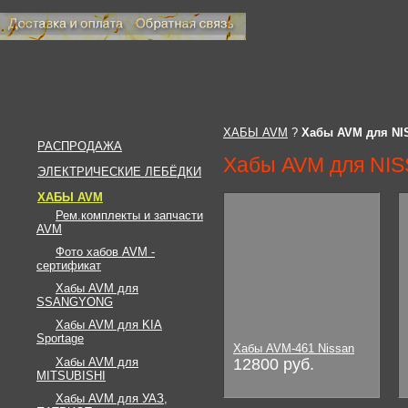
ХАБЫ AVM
?
Хабы AVM для NI
РАСПРОДАЖА
Хабы AVM для NI
ЭЛЕКТРИЧЕСКИЕ ЛЕБЁДКИ
ХАБЫ AVM
Рем.комплекты и запчасти
AVM
Фото хабов AVM -
сертификат
Хабы AVM для
SSANGYONG
Хабы AVM для KIA
Sportage
Хабы AVM-461 Nissan
Хабы AVM для
12800 руб.
MITSUBISHI
Хабы AVM для УАЗ,